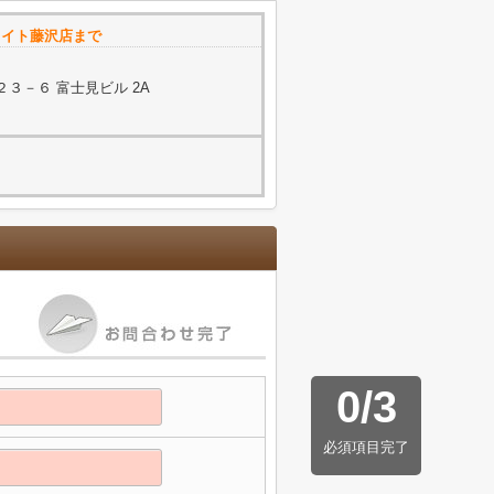
メイト藤沢店まで
３－６ 富士見ビル 2A
0
/
3
必須項目完了