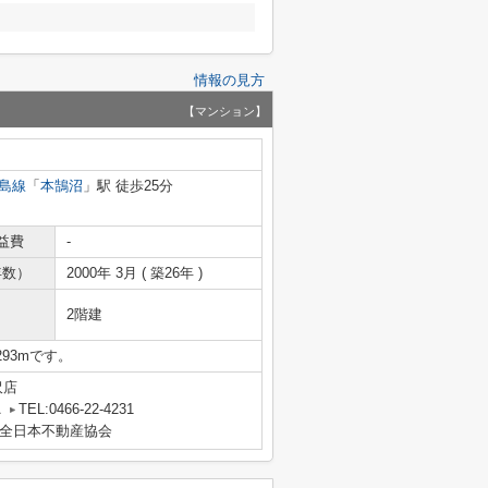
情報の見方
【マンション】
島線
「
本鵠沼
」駅 徒歩25分
益費
-
年数）
2000年 3月 ( 築26年 )
2階建
93mです。
沢店
A
TEL:0466-22-4231
全日本不動産協会