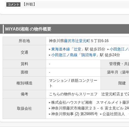
【外観】
コメント
MIYABI湘南
の物件概要
所在地
神奈川県
藤沢市
辻堂元町
５丁目6-16
東海道本線
「
辻堂
」駅 徒歩15分
小田急江ノ
交通
小田急江ノ島線
「
鵠沼海岸
」駅 徒歩24分
賃料
-
管理費・共
面積
-
築年月（築
マンション / 鉄筋コンクリー
種別/構造
階建
ト
備考
こちらの物件からスリーエフ 辻堂元町店まで2
株式会社ハウスナビ湘南 スマイルメイト藤
神奈川県藤沢市南藤沢２３－６ 富士見ビル 2
取扱会社
神奈川県知事 (2) 第29885号
公益社団法人 