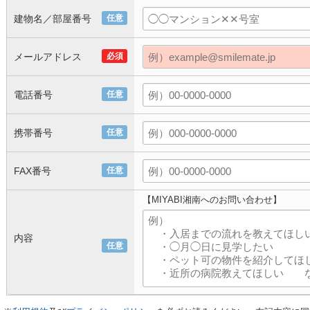
建物名／部屋番号
任意
メールアドレス
必須
電話番号
任意
携帯番号
任意
FAX番号
任意
【MIYABI湘南へのお問い合わせ】
内容
任意