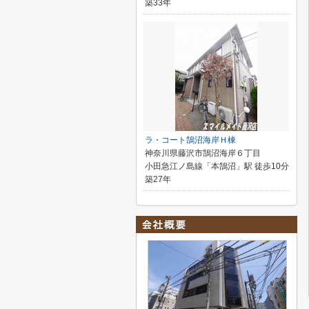
築33年
ラ・コート鵠沼海岸Ｈ棟
神奈川県藤沢市鵠沼海岸６丁目
小田急江ノ島線「本鵠沼」駅 徒歩10分
築27年