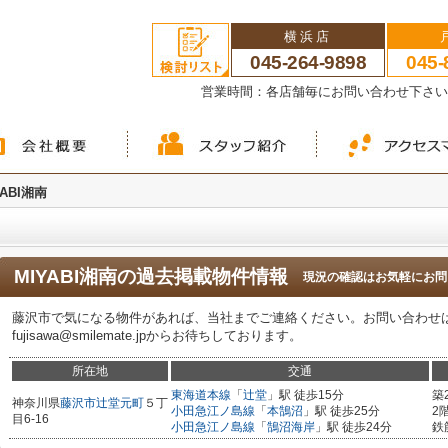
横浜店
045-264-9898
045-
営業時間：各店舗毎にお問い合わせ下さ
YABI湘南
MIYABI湘南
の過去掲載物件情報
現況の確認はお気軽にお問
藤沢市で気になる物件があれば、当社までご連絡ください。お問い合わせは0466
fujisawa@smilemate.jpからお待ちしております。
所在地
交通
東海道本線
「
辻堂
」駅 徒歩15分
築
神奈川県
藤沢市
辻堂元町
５丁
小田急江ノ島線
「
本鵠沼
」駅 徒歩25分
2
目6-16
小田急江ノ島線
「
鵠沼海岸
」駅 徒歩24分
鉄