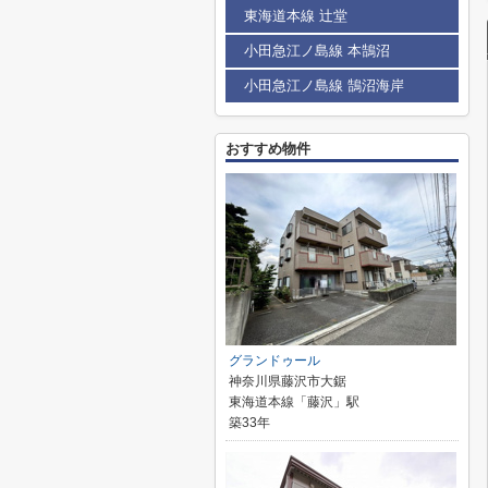
東海道本線 辻堂
小田急江ノ島線 本鵠沼
小田急江ノ島線 鵠沼海岸
おすすめ物件
グランドゥール
神奈川県藤沢市大鋸
東海道本線「藤沢」駅
築33年