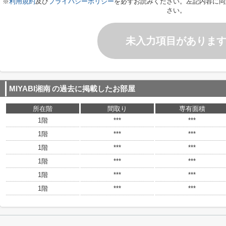
※
利用規約
及び
プライバシーポリシー
を必ずお読みください。左記内容に同
さい。
未入力項目がありま
MIYABI湘南
の過去に掲載したお部屋
所在階
間取り
専有面積
1階
***
***
1階
***
***
1階
***
***
1階
***
***
1階
***
***
1階
***
***