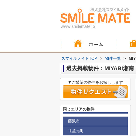
スマイルメイトTOP
>
物件一覧
>
MI
過去掲載物件：MIYABI湘南
▼ご希望の物件をお探しします
同じエリアの物件
藤沢市
辻堂元町