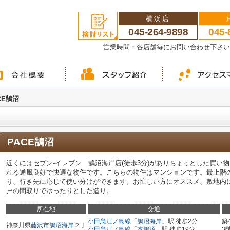
横浜店
045-264-9898
045-
営業時間：各店舗毎にお問い合わせ下さ
CE鵠沼
PACE鵠沼
近くにはセブン-イレブン 鵠沼海岸店(徒歩3分)がありちょっとした買い
れる通風良好で快適な物件です。こちらの物件はマンションです。最上階
り、行き先に応じて使い分けができます。お忙しい方にオススメ、敷地内に
戸の間取りでゆったりとした造り。
所在地
交通
小田急江ノ島線
「
鵠沼海岸
」駅 徒歩2分
築
神奈川県
藤沢市
鵠沼海岸
２丁
小田急江ノ島線
「
本鵠沼
」駅 徒歩19分
3