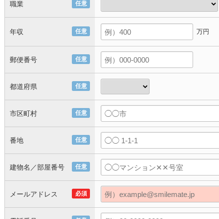
職業
任意
年収
任意
万円
郵便番号
任意
都道府県
任意
市区町村
任意
番地
任意
建物名／部屋番号
任意
メールアドレス
必須