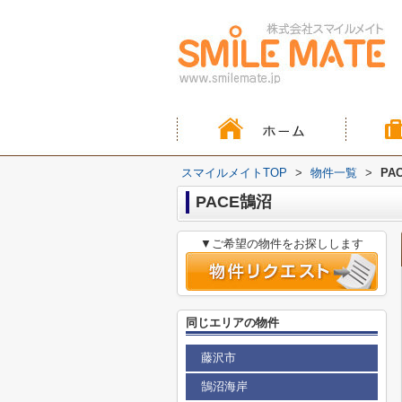
スマイルメイトTOP
>
物件一覧
>
PA
PACE鵠沼
▼ご希望の物件をお探しします
同じエリアの物件
藤沢市
鵠沼海岸