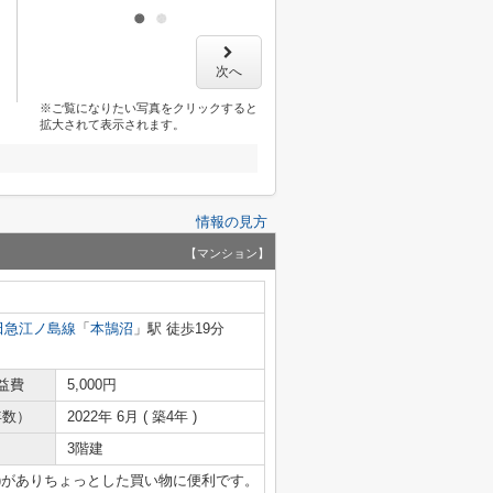
次へ
※ご覧になりたい写真をクリックすると
拡大されて表示されます。
情報の見方
【マンション】
田急江ノ島線
「
本鵠沼
」駅 徒歩19分
益費
5,000円
年数）
2022年 6月 ( 築4年 )
3階建
分)がありちょっとした買い物に便利です。