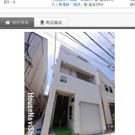
目5－4
江ノ島電鉄
「
鵠沼
」駅 徒歩19分
鉄
物件情報
周辺施設