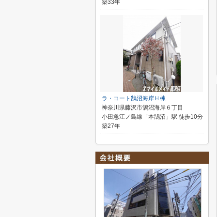
築33年
ラ・コート鵠沼海岸Ｈ棟
神奈川県藤沢市鵠沼海岸６丁目
小田急江ノ島線「本鵠沼」駅 徒歩10分
築27年