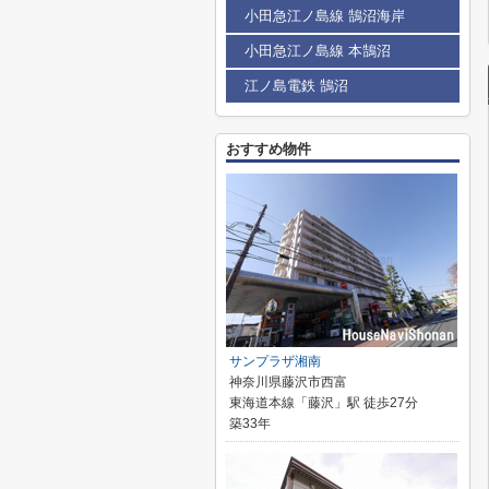
小田急江ノ島線 鵠沼海岸
小田急江ノ島線 本鵠沼
江ノ島電鉄 鵠沼
おすすめ物件
サンプラザ湘南
神奈川県藤沢市西富
東海道本線「藤沢」駅 徒歩27分
築33年