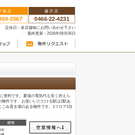
戸塚店
藤沢店
869-3567
0466-22-4231
い 定休日：各店舗毎にお問い合わせ下さい
最終更新：2026年08月06日
物に便利です。夏場の電気代も安く抑えら
の物件です。お使いいただける駅は2駅あ
ごみ置き場のある物件です。1フロア1住
建物
空室情報へ
4年
階建