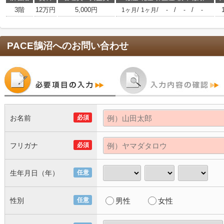
3階
12万円
5,000円
/
/
/
/
1ヶ月
1ヶ月
-
-
-
PACE鵠沼
へのお問い合わせ
お名前
必須
フリガナ
必須
生年月日（年）
任意
性別
任意
男性
女性