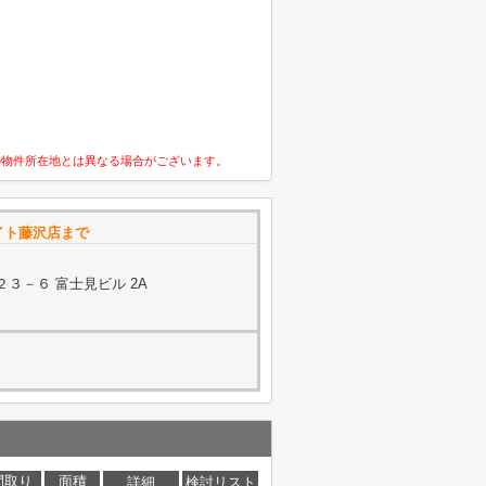
の物件所在地とは異なる場合がございます。
イト藤沢店まで
３－６ 富士見ビル 2A
間取り
面積
詳細
検討リスト