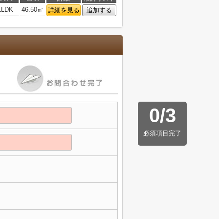
1LDK
46.50㎡
詳細を見る
追加する
0
/
3
必須項目完了