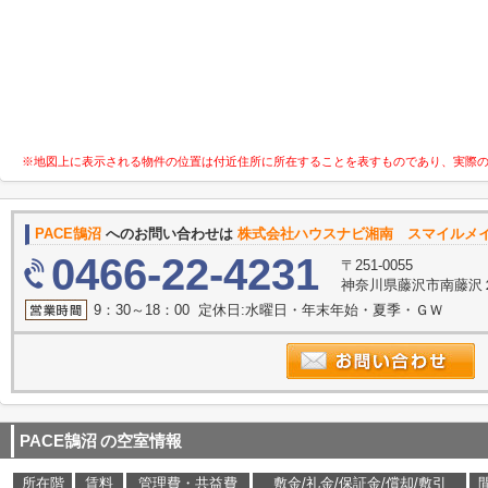
※地図上に表示される物件の位置は付近住所に所在することを表すものであり、実際
PACE鵠沼
へのお問い合わせは
株式会社ハウスナビ湘南 スマイルメ
0466-22-4231
〒251-0055
神奈川県藤沢市南藤沢２
9：30～18：00 定休日:水曜日・年末年始・夏季・ＧＷ
PACE鵠沼
の空室情報
所在階
賃料
管理費・共益費
敷金/礼金/保証金/償却/敷引