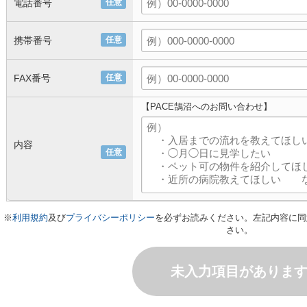
電話番号
任意
携帯番号
任意
FAX番号
任意
【PACE鵠沼へのお問い合わせ】
内容
任意
※
利用規約
及び
プライバシーポリシー
を必ずお読みください。左記内容に同
さい。
未入力項目がありま