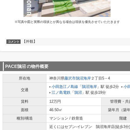
※写真や図と実際の現状とが異なる場合は現状を優先させていただきます
【外観】
コメント
PACE鵠沼
の物件概要
所在地
神奈川県
藤沢市
鵠沼海岸
２丁目5－4
小田急江ノ島線
「
鵠沼海岸
」駅 徒歩2分
小
交通
江ノ島電鉄
「
鵠沼
」駅 徒歩19分
賃料
12万円
管理費・共
面積
46.50㎡
築年月（築
種別/構造
マンション / 鉄骨造
階建
近くにはセブン-イレブン 鵠沼海岸店(徒歩3