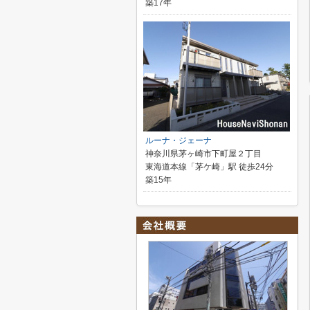
築17年
ルーナ・ジェーナ
神奈川県茅ヶ崎市下町屋２丁目
東海道本線「茅ケ崎」駅 徒歩24分
築15年