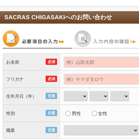
SACRAS CHIGASAKI
へのお問い合わせ
お名前
必須
フリガナ
必須
生年月日（年）
任意
性別
任意
男性
女性
職業
任意