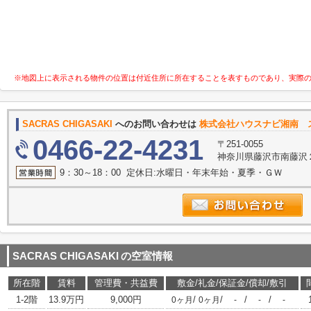
※地図上に表示される物件の位置は付近住所に所在することを表すものであり、実際
SACRAS CHIGASAKI
へのお問い合わせは
株式会社ハウスナビ湘南 
0466-22-4231
〒251-0055
神奈川県藤沢市南藤沢２
9：30～18：00 定休日:水曜日・年末年始・夏季・ＧＷ
SACRAS CHIGASAKI
の空室情報
所在階
賃料
管理費・共益費
敷金/礼金/保証金/償却/敷引
1-2階
13.9万円
9,000円
/
/
/
/
0ヶ月
0ヶ月
-
-
-