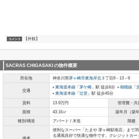
【外観】
コメント
SACRAS CHIGASAKI
の物件概要
所在地
神奈川県
茅ヶ崎市
東海岸北
３丁目8－13－9
東海道本線
「
茅ケ崎
」駅 徒歩6分
相模線
「
交通
東海道本線
「
辻堂
」駅 徒歩45分
賃料
13.9万円
管理費・共
面積
43.16㎡
築年月（築
種別/構造
アパート / 木造
階建
便利なスーパー「たまや 茅ヶ崎駅南店」まで3
る通風良好で快適な物件です。クレジットカー
備考