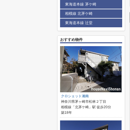
東海道本線 茅ケ崎
相模線 北茅ケ崎
東海道本線 辻堂
おすすめ物件
クロシェット湘南
神奈川県茅ヶ崎市松林２丁目
相模線「北茅ケ崎」駅 徒歩20分
築18年