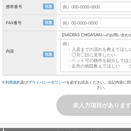
携帯番号
任意
FAX番号
任意
【SACRAS CHIGASAKIへのお問い合わ
内容
任意
※
利用規約
及び
プライバシーポリシー
を必ずお読みください。左記内容に同
さい。
未入力項目がありま