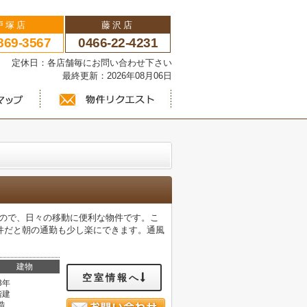
戸塚店
藤沢店
869-3567
0466-22-4231
い 定休日：各店舗毎にお問い合わせ下さい
最終更新：2026年08月06日
すので、日々の移動に便利な物件です。こ
件だと朝の通勤も少し楽にできます。通風
建物
空室情報へ
3年
階建
造