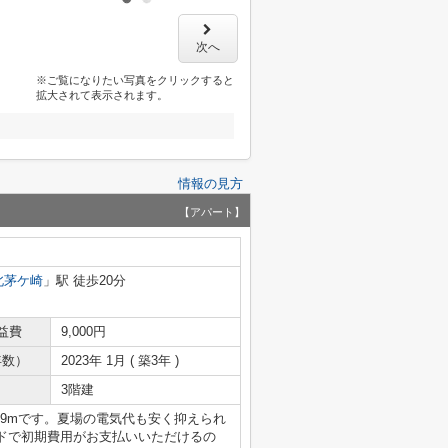
次へ
※ご覧になりたい写真をクリックすると
拡大されて表示されます。
情報の見方
【アパート】
北茅ケ崎
」駅 徒歩20分
益費
9,000円
年数）
2023年 1月 ( 築3年 )
3階建
59mです。夏場の電気代も安く抑えられ
ドで初期費用がお支払いいただけるの