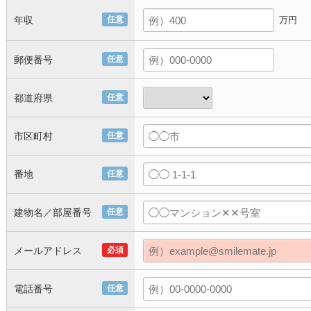
年収
任意
万円
郵便番号
任意
都道府県
任意
市区町村
任意
番地
任意
建物名／部屋番号
任意
メールアドレス
必須
電話番号
任意