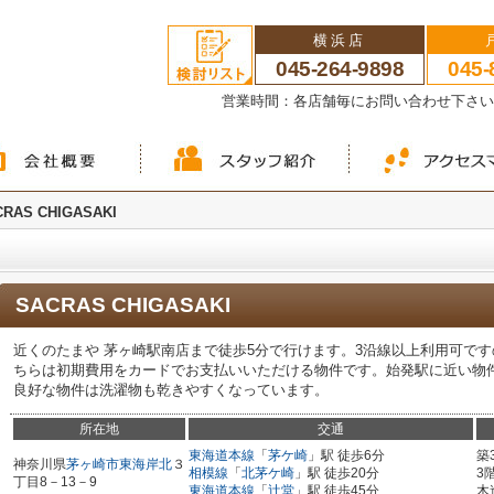
横浜店
045-264-9898
045-
営業時間：各店舗毎にお問い合わせ下さ
CRAS CHIGASAKI
SACRAS CHIGASAKI
近くのたまや 茅ヶ崎駅南店まで徒歩5分で行けます。3沿線以上利用可で
ちらは初期費用をカードでお支払いいただける物件です。始発駅に近い物
良好な物件は洗濯物も乾きやすくなっています。
所在地
交通
東海道本線
「
茅ケ崎
」駅 徒歩6分
築
神奈川県
茅ヶ崎市
東海岸北
３
相模線
「
北茅ケ崎
」駅 徒歩20分
3
丁目8－13－9
東海道本線
「
辻堂
」駅 徒歩45分
木