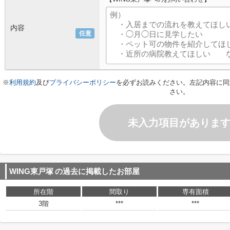
内容
任意
※
利用規約
及び
プライバシーポリシー
を必ずお読みください。左記内容に同
さい。
未入力項目がありま
WING東戸塚
の過去に掲載したお部屋
所在階
間取り
専有面積
3階
***
***