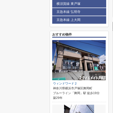
横須賀線 東戸塚
京急本線 弘明寺
京急本線 上大岡
おすすめ物件
ウィンドワード２
神奈川県横浜市戸塚区舞岡町
ブルーライン「舞岡」駅 徒歩19分
築29年