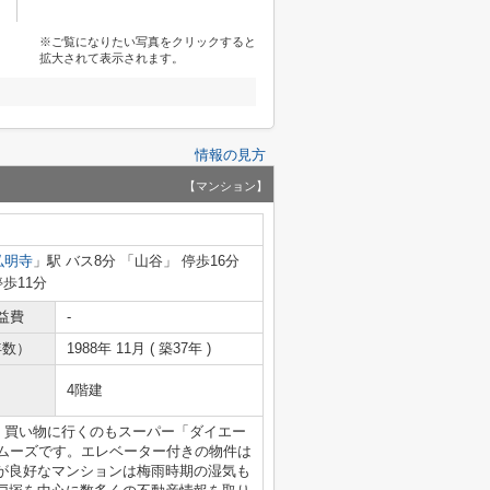
※ご覧になりたい写真をクリックすると
拡大されて表示されます。
情報の見方
【マンション】
弘明寺
」駅 バス8分 「山谷」 停歩16分
停歩11分
益費
-
年数）
1988年 11月 ( 築37年 )
4階建
。買い物に行くのもスーパー「ダイエー
もスムーズです。エレベーター付きの物件は
が良好なマンションは梅雨時期の湿気も