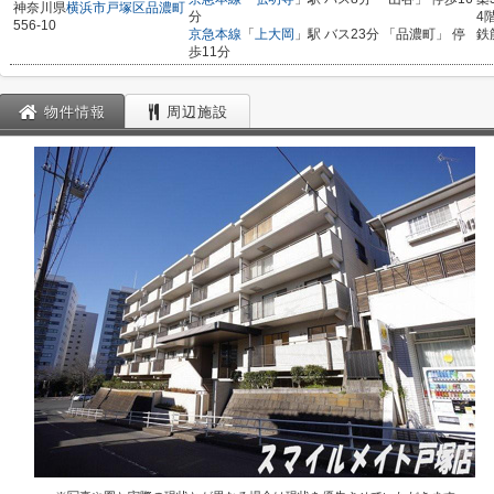
神奈川県
横浜市戸塚区
品濃町
分
4
556-10
京急本線
「
上大岡
」駅 バス23分 「品濃町」 停
鉄
歩11分
物件情報
周辺施設