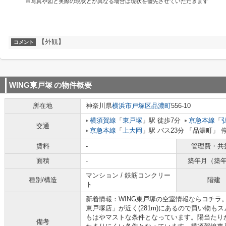
※写真や図と実際の現状とが異なる場合は現状を優先させていただきます
【外観】
コメント
WING東戸塚
の物件概要
所在地
神奈川県
横浜市戸塚区
品濃町
556-10
横須賀線
「
東戸塚
」駅 徒歩7分
京急本線
「
交通
京急本線
「
上大岡
」駅 バス23分 「品濃町」 
賃料
-
管理費・共
面積
-
築年月（築
マンション / 鉄筋コンクリー
種別/構造
階建
ト
新着情報：WING東戸塚の空室情報ならコチラ
東戸塚店」が近く(281m)にあるので買い物
もはやマストな条件となっています。陽当たり
備考