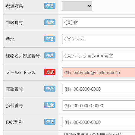
都道府県
任意
市区町村
任意
番地
任意
建物名／部屋番号
任意
メールアドレス
必須
電話番号
任意
携帯番号
任意
FAX番号
任意
【WING東戸塚へのお問い合わせ】