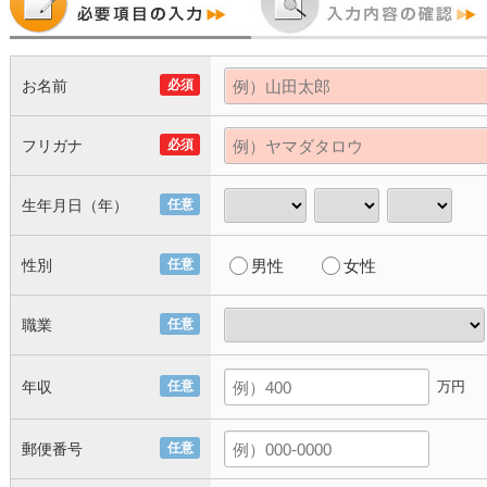
お名前
必須
フリガナ
必須
生年月日（年）
任意
性別
任意
男性
女性
職業
任意
年収
任意
万円
郵便番号
任意