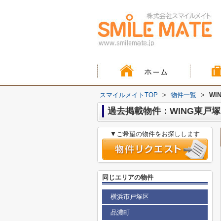
スマイルメイトTOP
>
物件一覧
>
WI
過去掲載物件：WING東戸塚
▼ご希望の物件をお探しします
同じエリアの物件
横浜市戸塚区
品濃町