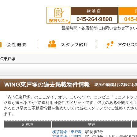
横浜店
045-264-9898
045-
営業時間：各店舗毎にお問い合わせ下さ
NG東戸塚
WING東戸塚
の過去掲載物件情報
現況の確認はお気軽にお
「WING東戸塚」のここがイチオシ。歩いてすぐ。コンビニ「ミニストップ
路線が選べるのが2沿線利用可物件のメリットです。強度のある外観タイ
きるだけ早めに不動産情報を集めたい方は当社スタッフまでご連絡くださ
ます。
所在地
交通
横須賀線
「
東戸塚
」駅 徒歩7分
京急本線
「
弘明寺
」駅 バス8分 「山谷」 停歩16
築