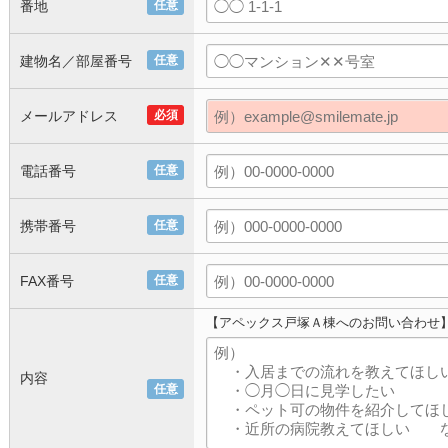
番地
任意
建物名／部屋番号
任意
メールアドレス
必須
電話番号
任意
携帯番号
任意
FAX番号
任意
【アペックス戸塚Ａ棟へのお問い合わせ
内容
任意