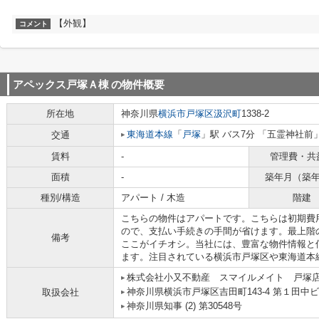
【外観】
コメント
アペックス戸塚Ａ棟
の物件概要
所在地
神奈川県
横浜市戸塚区
汲沢町
1338-2
東海道本線
「
戸塚
」駅 バス7分 「五霊神社前」
交通
賃料
-
管理費・共
面積
-
築年月（築
種別/構造
アパート / 木造
階建
こちらの物件はアパートです。こちらは初期費
ので、支払い手続きの手間が省けます。最上階
備考
ここがイチオシ。当社には、豊富な物件情報と
ます。注目されている横浜市戸塚区や東海道本
株式会社小又不動産 スマイルメイト 戸塚
神奈川県横浜市戸塚区吉田町143-4 第１田中ビ
取扱会社
神奈川県知事 (2) 第30548号