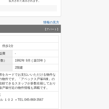
拡大されて表示されます。
情報の見方
【アパート】
 停歩1分
益費
-
年数）
1992年 9月 ( 築33年 )
2階建
用をカードでお支払いいただける物件な
の物件です。「アペックス戸塚A棟」の
信頼できるスタッフが多数在籍しており
線戸塚付近の物件情報も満載です。
店
ル １０２
TEL:045-869-3567