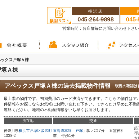
横浜店
045-264-9898
045-
営業時間：各店舗毎にお問い合わせ下さ
ペックス戸塚Ａ棟
戸塚Ａ棟
アペックス戸塚Ａ棟
の過去掲載物件情報
現況の確認は
最上階の物件です。初期費用のカード決済ができます。こちらの物件はア
件情報をお探しならお気軽にお問い合わせ下さい。できるだけ早めに不動
連絡ください。地域の不動産情報をいち早くお届けします。
所在地
交通
築
神奈川県
横浜市戸塚区
汲沢町
東海道本線
「
戸塚
」駅 バス7分 「五霊神社
2
1338-2
前」 停歩1分
木