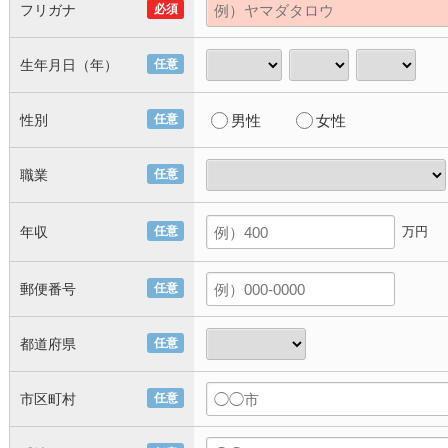
フリガナ
必須
生年月日（年）
任意
性別
任意
男性
女性
職業
任意
年収
任意
万円
郵便番号
任意
都道府県
任意
市区町村
任意