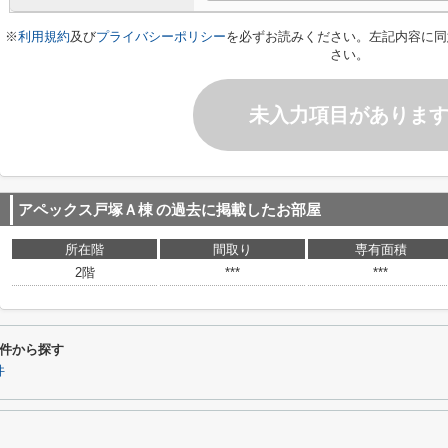
※
利用規約
及び
プライバシーポリシー
を必ずお読みください。左記内容に同
さい。
未入力項目がありま
アペックス戸塚Ａ棟
の過去に掲載したお部屋
所在階
間取り
専有面積
2階
***
***
件から探す
件