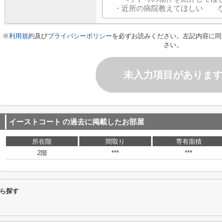
※
利用規約
及び
プライバシーポリシー
を必ずお読みください。左記内容に同
さい。
未入力項目がありま
イーストコート
の過去に掲載したお部屋
所在階
間取り
専有面積
2階
***
***
ら探す