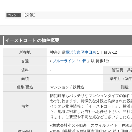
【外観】
コメント
イーストコート
の物件概要
所在地
神奈川県
横浜市泉区
中田東
１丁目37-12
ブルーライン
「
中田
」駅 徒歩1分
交通
賃料
-
管理費・共
面積
-
築年月（築
種別/構造
マンション / 鉄骨造
階建
防犯対策もバッチリなマンションタイプの物件
わずに乾きます。特徴的な外観と洗練された設
備考
イチオシ物件情報：「イーストコート」。横浜
ら、地域に密着した当社へお任せ下さい。当社
ります。ご要望や不明な点などございましたら
株式会社小又不動産 スマイルメイト 戸塚
神奈川県横浜市戸塚区吉田町143-4 第１田中ビ
取扱会社