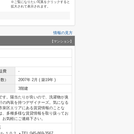
※ご覧になりたい写真をクリックすると
拡大されて表示されます。
情報の見方
【マンション】
益費
-
年数）
2007年 2月 ( 築19年 )
3階建
です。陽当たりが良いので、洗濯物が臭
計の内装を持つデザイナーズ。気になる
市泉区エリアにある賃貸情報のことな
は、多種多様な賃貸情報を取り扱ってお
、お気軽にご連絡下さい。
店
ル １０２
TEL:045-869-3567