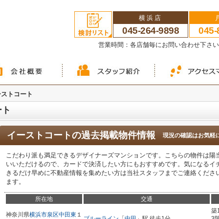
横浜店
045-264-9898
045-
営業時間：各店舗毎にお問い合わせ下さ
ーストコート
ート
イーストコート
の過去掲載物件情報
現況の確認はお気軽
こだわり派も満足できるデザイナーズマンションです。こちらの物件は陽
いいただけるので、カードで決済したい方にもおすすめです。気になるイ
きるだけ早めに不動産情報を集めたい方は当社スタッフまでご連絡くださ
ます。
所在地
交通
築
神奈川県
横浜市泉区
中田東
１
ブルーライン
「
中田
」駅 徒歩1分
3