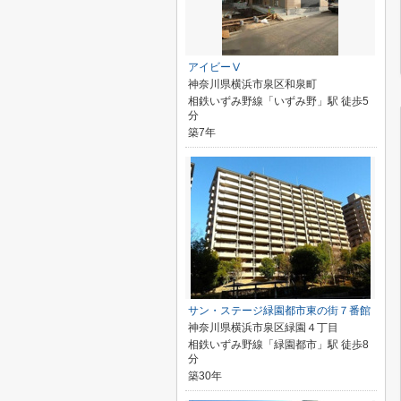
アイビーⅤ
神奈川県横浜市泉区和泉町
相鉄いずみ野線「いずみ野」駅 徒歩5
分
築7年
サン・ステージ緑園都市東の街７番館
神奈川県横浜市泉区緑園４丁目
相鉄いずみ野線「緑園都市」駅 徒歩8
分
築30年