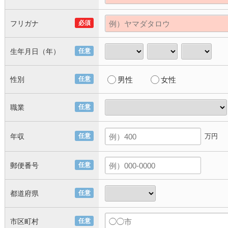
フリガナ
必須
生年月日（年）
任意
性別
任意
男性
女性
職業
任意
年収
任意
万円
郵便番号
任意
都道府県
任意
市区町村
任意