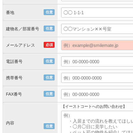
番地
任意
建物名／部屋番号
任意
メールアドレス
必須
電話番号
任意
携帯番号
任意
FAX番号
任意
【イーストコートへのお問い合わせ】
内容
任意