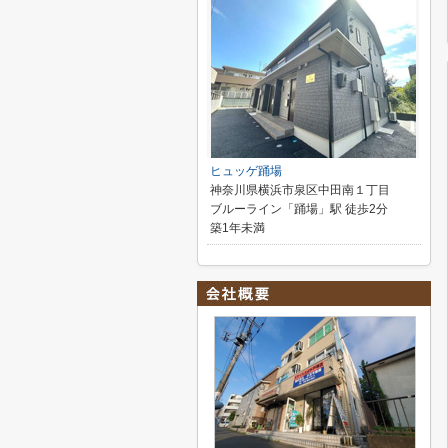
ヒュッゲ踊場
神奈川県横浜市泉区中田南１丁目
ブルーライン「踊場」駅 徒歩2分
築1年未満