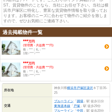
ST。賃貸物件のことなら、当社にお任せ下さい。当社は横
浜市戸塚区に特化し、豊富な賃貸物件情報を取り扱ってお
ります。お客様のニーズに合わせて物件のご紹介を致しま
すので、ぜひお気軽にご連絡下さい。
過去掲載物件一覧
***
万円
(管理費・共益費 ***円)
敷：***｜礼：***
1階 / *** / ***
***
万円
(管理費・共益費 ***円)
敷：***｜礼：***
1階 / *** / ***
神奈川県
横浜市戸塚区
汲沢
８丁目35-
所在地
25
ブルーライン
「
踊場
」駅 徒歩11分
交通
東海道本線
「
戸塚
」駅 徒歩29分
ブルーライン
「
中田
」駅 徒歩20分