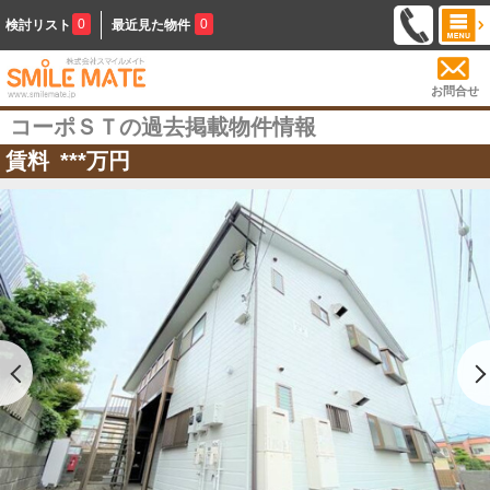
0
0
検討リスト
最近見た物件
お問合せ
コーポＳＴの過去掲載物件情報
賃料
***
万円