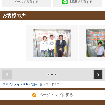
メールで共有する
LINEで共有する
お客様の声
前
スマイルメイトTOP
>
物件一覧
>
コーポＳＴ
ページトップに戻る