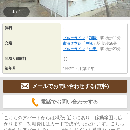
1 / 4
賃料
-
ブルーライン
「
踊場
」駅 徒歩11分
交通
東海道本線
「
戸塚
」駅 徒歩29分
ブルーライン
「
中田
」駅 徒歩20分
間取り(面積)
-(-)
築年月
1992年 4月(築34年)
メールでお問い合わせする(無料)
電話でお問い合わせする
こちらのアパートからは2駅が近くにあり、移動範囲も広
がります。初期費用はカードで決済いただけます。こちら
の物件はアパートです。こだわりポイント満載のコーポ