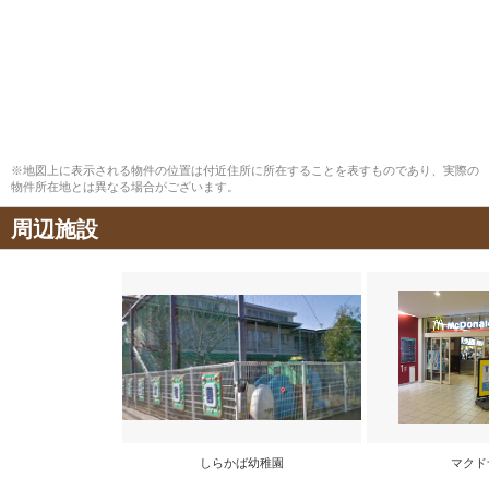
※地図上に表示される物件の位置は付近住所に所在することを表すものであり、実際の
物件所在地とは異なる場合がございます。
周辺施設
しらかば幼稚園
マクド