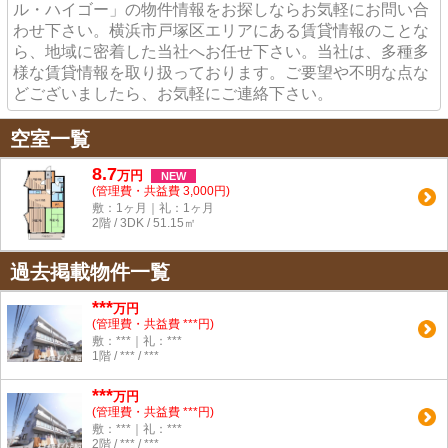
ル・ハイゴー」の物件情報をお探しならお気軽にお問い合
わせ下さい。横浜市戸塚区エリアにある賃貸情報のことな
ら、地域に密着した当社へお任せ下さい。当社は、多種多
様な賃貸情報を取り扱っております。ご要望や不明な点な
どございましたら、お気軽にご連絡下さい。
空室一覧
8.7
万
円
NEW
(管理費・共益費 3,000円)
敷：1ヶ月｜礼：1ヶ月
2階 / 3DK / 51.15㎡
過去掲載物件一覧
***
万円
(管理費・共益費 ***円)
敷：***｜礼：***
1階 / *** / ***
***
万円
(管理費・共益費 ***円)
敷：***｜礼：***
2階 / *** / ***