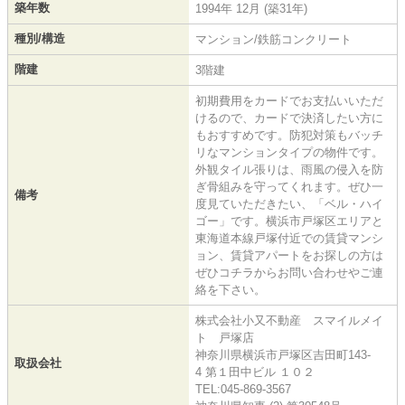
築年数
1994年 12月 (築31年)
種別/構造
マンション/鉄筋コンクリート
階建
3階建
初期費用をカードでお支払いいただ
けるので、カードで決済したい方に
もおすすめです。防犯対策もバッチ
リなマンションタイプの物件です。
外観タイル張りは、雨風の侵入を防
ぎ骨組みを守ってくれます。ぜひ一
備考
度見ていただきたい、「ベル・ハイ
ゴー」です。横浜市戸塚区エリアと
東海道本線戸塚付近での賃貸マンシ
ョン、賃貸アパートをお探しの方は
ぜひコチラからお問い合わせやご連
絡を下さい。
株式会社小又不動産 スマイルメイ
ト 戸塚店
神奈川県横浜市戸塚区吉田町143-
取扱会社
4 第１田中ビル １０２
TEL:045-869-3567