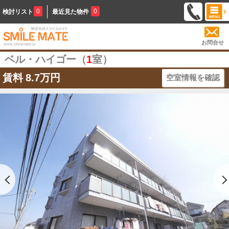
0
0
検討リスト
最近見た物件
お問合せ
ベル・ハイゴー（
1
室）
賃料
8.7万円
空室情報を確認