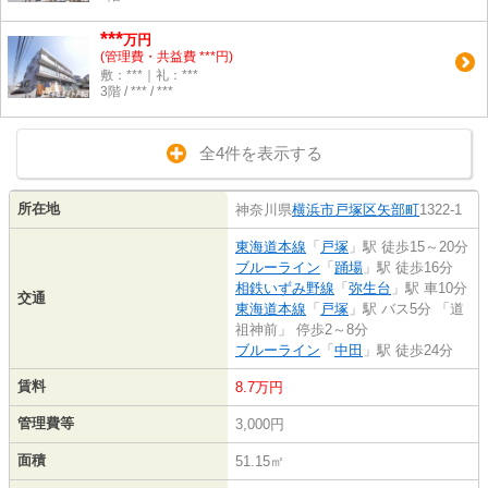
***
万円
(管理費・共益費 ***円)
敷：***｜礼：***
3階 / *** / ***
全4件を表示する
所在地
神奈川県
横浜市戸塚区
矢部町
1322-1
東海道本線
「
戸塚
」駅 徒歩15～20分
ブルーライン
「
踊場
」駅 徒歩16分
相鉄いずみ野線
「
弥生台
」駅 車10分
交通
東海道本線
「
戸塚
」駅 バス5分 「道
祖神前」 停歩2～8分
ブルーライン
「
中田
」駅 徒歩24分
賃料
8.7万円
管理費等
3,000円
面積
51.15㎡