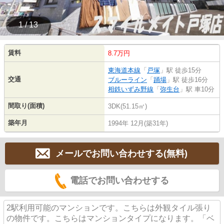
1 / 13
賃料
8.7万円
東海道本線
「
戸塚
」駅 徒歩15分
交通
ブルーライン
「
踊場
」駅 徒歩16分
相鉄いずみ野線
「
弥生台
」駅 車10分
間取り(面積)
3DK(51.15㎡)
築年月
1994年 12月(築31年)
メールでお問い合わせする(無料)
電話でお問い合わせする
2駅利用可能のマンションです。こちらは外観タイル張り
の物件です。こちらはマンションタイプになります。「ベ